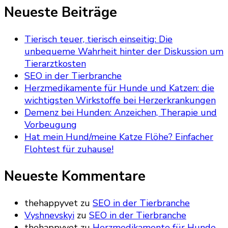
nach
Neueste Beiträge
etwas?
Tierisch teuer, tierisch einseitig: Die
unbequeme Wahrheit hinter der Diskussion um
Tierarztkosten
SEO in der Tierbranche
Herzmedikamente für Hunde und Katzen: die
wichtigsten Wirkstoffe bei Herzerkrankungen
Demenz bei Hunden: Anzeichen, Therapie und
Vorbeugung
Hat mein Hund/meine Katze Flöhe? Einfacher
Flohtest für zuhause!
Neueste Kommentare
thehappyvet
zu
SEO in der Tierbranche
Vyshnevskyi
zu
SEO in der Tierbranche
thehappyvet
zu
Herzmedikamente für Hunde