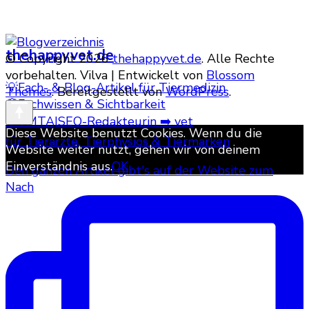
thehappyvet.de
© Copyright 2026
thehappyvet.de
. Alle Rechte
vorbehalten. Vilva | Entwickelt von
Blossom
💡Fach- & Blog-Artikel für Tiermedizin
Themes
. Bereitgestellt von
WordPress
.
💭Fachwissen & Sichtbarkeit
👩VMTA|SEO-Redakteurin ➡️ vet
Diese Website benutzt Cookies. Wenn du die
für Tierärzte, Tierphysios & Tiermarken
Website weiter nutzt, gehen wir von deinem
Einverständnis aus.
OK
Den ganzen Artikel gibt's auf der Website zum
Nach