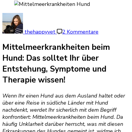
zu
Mittelmeerkr
beim
thehappyvet
2 Kommentare
Hund:
Leishmaniose
Mittelmeerkrankheiten beim
&
Hund: Das solltet Ihr über
Co
erkennen,
Entstehung, Symptome und
behandeln
Therapie wissen!
und
vorbeugen
Wenn Ihr einen Hund aus dem Ausland haltet oder
über eine Reise in südliche Länder mit Hund
nachdenkt, werdet Ihr sicherlich mit dem Begriff
konfrontiert: Mittelmeerkrankheiten beim Hund. Da
häufig Unklarheit darüber herrscht, was mit diesen
Erkrankungen des Hundes gemeint ist, widme ich