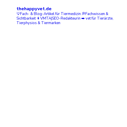
thehappyvet.de
💡Fach- & Blog-Artikel für Tiermedizin
💭Fachwissen &
Sichtbarkeit
👩VMTA|SEO-Redakteurin ➡️ vet
für Tierärzte,
Tierphysios & Tiermarken