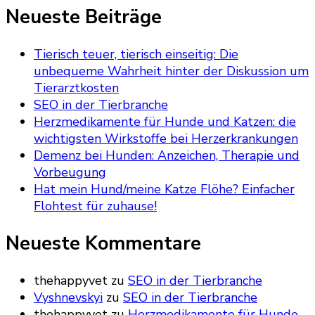
nach
Neueste Beiträge
etwas?
Tierisch teuer, tierisch einseitig: Die
unbequeme Wahrheit hinter der Diskussion um
Tierarztkosten
SEO in der Tierbranche
Herzmedikamente für Hunde und Katzen: die
wichtigsten Wirkstoffe bei Herzerkrankungen
Demenz bei Hunden: Anzeichen, Therapie und
Vorbeugung
Hat mein Hund/meine Katze Flöhe? Einfacher
Flohtest für zuhause!
Neueste Kommentare
thehappyvet
zu
SEO in der Tierbranche
Vyshnevskyi
zu
SEO in der Tierbranche
thehappyvet
zu
Herzmedikamente für Hunde