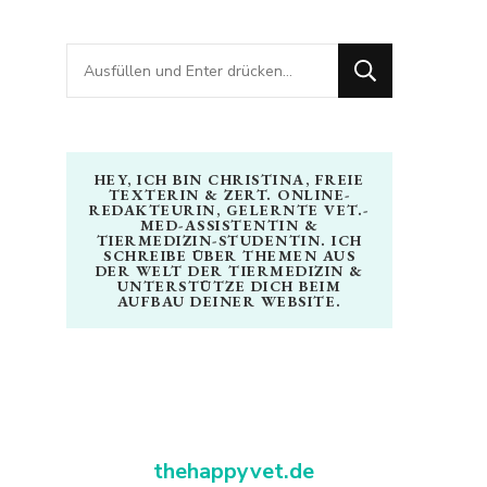
Suchst
du
nach
etwas?
HEY, ICH BIN CHRISTINA, FREIE
TEXTERIN & ZERT. ONLINE-
REDAKTEURIN, GELERNTE VET.-
MED-ASSISTENTIN &
TIERMEDIZIN-STUDENTIN. ICH
SCHREIBE ÜBER THEMEN AUS
DER WELT DER TIERMEDIZIN &
UNTERSTÜTZE DICH BEIM
AUFBAU DEINER WEBSITE.
thehappyvet.de