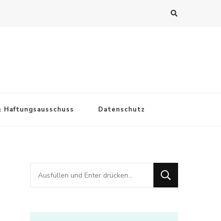
& Haftungsausschuss
Datenschutz
Suchst
du
nach
etwas?