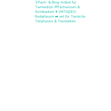
💡Fach- & Blog-Artikel für
Tiermedizin
💭Fachwissen &
Sichtbarkeit
👩VMTA|SEO-
Redakteurin ➡️ vet
für Tierärzte,
Tierphysios & Tiermarken